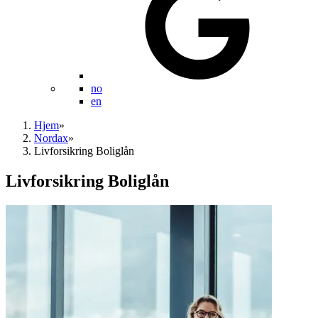
no
en
Hjem
»
Nordax
»
Livforsikring Boliglån
Livforsikring Boliglån