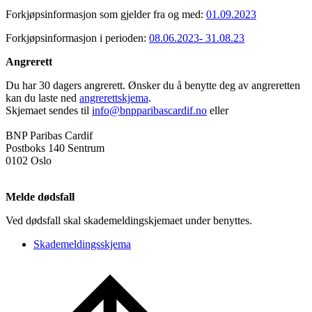
Forkjøpsinformasjon som gjelder fra og med:
01.09.2023
Forkjøpsinformasjon i perioden:
08.06.2023- 31.08.23
Angrerett
Du har 30 dagers angrerett. Ønsker du å benytte deg av angreretten
kan du laste ned
angrerettskjema
.
Skjemaet sendes til
info@bnpparibascardif.no
eller
BNP Paribas Cardif
Postboks 140 Sentrum
0102 Oslo
Melde dødsfall
Ved dødsfall skal skademeldingskjemaet under benyttes.
Skademeldingsskjema