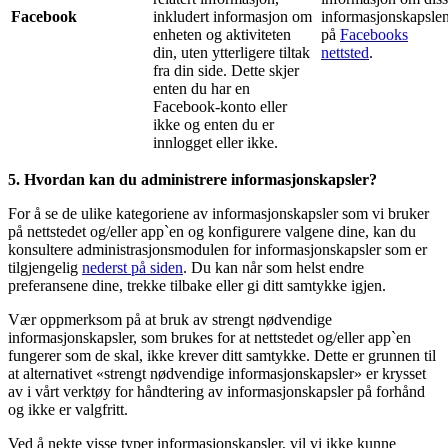
Facebook
inkludert informasjon om
informasjonskapsle
enheten og aktiviteten
på
Facebooks
din, uten ytterligere tiltak
nettsted
.
fra din side. Dette skjer
enten du har en
Facebook-konto eller
ikke og enten du er
innlogget eller ikke.
5. Hvordan kan du administrere informasjonskapsler?
For å se de ulike kategoriene av informasjonskapsler som vi bruker
på nettstedet og/eller app`en og konfigurere valgene dine, kan du
konsultere administrasjonsmodulen for informasjonskapsler som er
tilgjengelig
nederst på siden
. Du kan når som helst endre
preferansene dine, trekke tilbake eller gi ditt samtykke igjen.
Vær oppmerksom på at bruk av strengt nødvendige
informasjonskapsler, som brukes for at nettstedet og/eller app`en
fungerer som de skal, ikke krever ditt samtykke. Dette er grunnen til
at alternativet «strengt nødvendige informasjonskapsler» er krysset
av i vårt verktøy for håndtering av informasjonskapsler på forhånd
og ikke er valgfritt.
Ved å nekte visse typer informasjonskapsler, vil vi ikke kunne