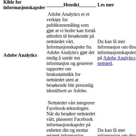
Kilde for
_______Hensikt_______
Les mer
informasjonskapsler
Adobe Analytics er et
verktøy for
publikumsmåling som
gjør at vi bedre kan forstå
atferden til besøkende på
nettstedet vårt.
Du kan få mer
Informasjonskapsler fra
informasjon om dis
Adobe Analytics gjør det
informasjonskapsle
Adobe Analytics
mulig å samle inn
på
Adobe Analytics
informasjon og generere
nettsted
.
rapporter om
bruksstatistikk for
nettstedet uten at
besøkende blir personlig
identifisert av Adobe.
Nettstedet vårt integrerer
Facebook-teknologier.
Når du besøker nettstedet
vårt, plasserer Facebook
informasjonskapsler på
enheten din og mottar
Du kan få mer
relatert informasjon,
informasjon om dis