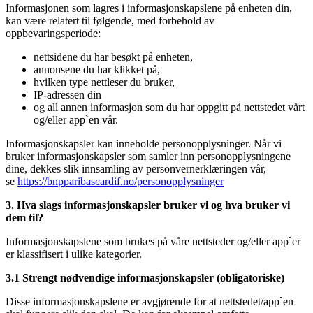
Informasjonen som lagres i informasjonskapslene på enheten din,
kan være relatert til følgende, med forbehold av
oppbevaringsperiode:
nettsidene du har besøkt på enheten,
annonsene du har klikket på,
hvilken type nettleser du bruker,
IP-adressen din
og all annen informasjon som du har oppgitt på nettstedet vårt
og/eller app`en vår.
Informasjonskapsler kan inneholde personopplysninger. Når vi
bruker informasjonskapsler som samler inn personopplysningene
dine, dekkes slik innsamling av personvernerklæringen vår,
se
https://bnpparibascardif.no/personopplysninger
3. Hva slags informasjonskapsler bruker vi og hva bruker vi
dem til?
Informasjonskapslene som brukes på våre nettsteder og/eller app`er
er klassifisert i ulike kategorier.
3.1 Strengt nødvendige informasjonskapsler (obligatoriske)
Disse informasjonskapslene er avgjørende for at nettstedet/app`en