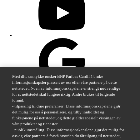
Med ditt samtykke ønsker BNP Paribas Cardif å bruke
informasjonskapsler plassert av oss eller våre partnere på dette
nettstedet. Noen av informasjonskapslene er strengt nødvendige
for at nettstedet skal fungere riktig. Andre brukes til følgende
formål:
Norge
The insurer for a changing world
- tilpassing til dine preferanser: Disse informasjonskapslene gjør
det mulig for oss å personalisere, og tilby innholdet og
Varsling
funksjonene på nettstedet, og dette gjelder spesielt visningen av
Personopplysninger
våre produkter og tjenester.
Brukervilkår
- publikumsmåling: Disse informasjonskapslene gjør det mulig for
Cookies
oss og våre partnere å forstå hvordan du får tilgang til nettstedet,
@ BNP Paribas Cardif 2026