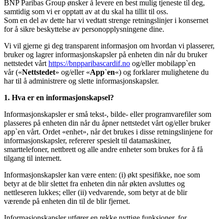
BNP Paribas Group ønsker å levere en best mulig tjeneste til deg,
samtidig som vi er opptatt av at du skal ha tillit til oss.
Som en del av dette har vi vedtatt strenge retningslinjer i konsernet
for å sikre beskyttelse av personopplysningene dine.
Vi vil gjerne gi deg transparent informasjon om hvordan vi plasserer,
bruker og lagrer informasjonskapsler på enheten din når du bruker
nettstedet vårt
https://bnpparibascardif.no
og/eller mobilapp`en
vår («
Nettstedet
» og/eller «
App`en
«) og forklarer mulighetene du
har til å administrere og slette informasjonskapsler.
1. Hva er en informasjonskapsel?
Informasjonskapsler er små tekst-, bilde- eller programvarefiler som
plasseres på enheten din når du åpner nettstedet vårt og/eller bruker
app`en vårt. Ordet «enhet», når det brukes i disse retningslinjene for
informasjonskapsler, refererer spesielt til datamaskiner,
smarttelefoner, nettbrett og alle andre enheter som brukes for å få
tilgang til internett.
Informasjonskapsler kan være enten: (i) økt spesifikke, noe som
betyr at de blir slettet fra enheten din når økten avsluttes og
nettleseren lukkes; eller (ii) vedvarende, som betyr at de blir
værende på enheten din til de blir fjernet.
Informasjonskapsler utfører en rekke nyttige funksjoner, for