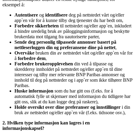
eksempel å:
Autentisere
og
identifisere
deg på nettstedet vårt og/eller
app`en vår for å kunne tilby deg tjenester du har bedt om,
Forbedre sikkerheten
til nettstedet og/eller app`en, inkludert
å hindre uredelig bruk av påloggingsinformasjon og beskytte
brukerdata mot tilgang fra uautoriserte parter,
Sende deg personlig tilpassede annonser basert på
nettleserloggen din og preferansene dine på nettet
,
Overvåke
bruken din av nettstedet vårt og/eller app`en vår for
å
forbedre dem
,
Forbedre brukeropplevelsen
din ved å tilpasse og
skreddersy innholdet på nettstedet og/eller app`en til dine
interesser og tilby mer relevante BNP Paribas annonser og
innhold til deg på nettsteder og i app`er som ikke tilhører BNP
Paribas.
Huske informasjon
som du har gitt oss (f.eks. for å
automatisk fylle ut skjemaer med informasjon du tidligere har
gitt oss, slik at du kan logge deg på raskere),
Holde oversikt over dine preferanser og innstillinger
i din
bruk av nettstedet og/eller app`en vår (f.eks. tidssone osv.),
2. Hvilken type informasjon kan lagres i en
informasjonskapsel?