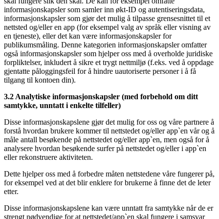
skal fungere slik den skal. De kan for eksempel omfatte
informasjonskapsler som samler inn økt-ID og autentiseringsdata,
informasjonskapsler som gjør det mulig å tilpasse grensesnittet til et
nettsted og/eller en app (for eksempel valg av språk eller visning av
en tjeneste), eller det kan være informasjonskapsler for
publikumsmåling. Denne kategorien informasjonskapsler omfatter
også informasjonskapsler som hjelper oss med å overholde juridiske
forpliktelser, inkludert å sikre et trygt nettmiljø (f.eks. ved å oppdage
gjentatte påloggingsfeil for å hindre uautoriserte personer i å få
tilgang til kontoen din).
3.2 Analytiske informasjonskapsler (med forbehold om ditt
samtykke, unntatt i enkelte tilfeller)
Disse informasjonskapslene gjør det mulig for oss og våre partnere å
forstå hvordan brukere kommer til nettstedet og/eller app`en vår og å
måle antall besøkende på nettstedet og/eller app`en, men også for å
analysere hvordan besøkende surfer på nettstedet og/eller i app`en
eller rekonstruere aktiviteten.
Dette hjelper oss med å forbedre måten nettstedene våre fungerer på,
for eksempel ved at det blir enklere for brukerne å finne det de leter
etter.
Disse informasjonskapslene kan være unntatt fra samtykke når de er
strengt nødvendige for at nettstedet/app`en skal fungere i samsvar