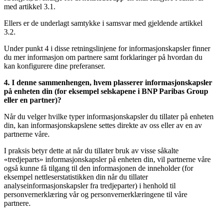
med artikkel 3.1.
Ellers er de underlagt samtykke i samsvar med gjeldende artikkel
3.2.
Under punkt 4 i disse retningslinjene for informasjonskapsler finner
du mer informasjon om partnere samt forklaringer på hvordan du
kan konfigurere dine preferanser.
4. I denne sammenhengen, hvem plasserer informasjonskapsler
på enheten din (for eksempel selskapene i BNP Paribas Group
eller en partner)?
Når du velger hvilke typer informasjonskapsler du tillater på enheten
din, kan informasjonskapslene settes direkte av oss eller av en av
partnerne våre.
I praksis betyr dette at når du tillater bruk av visse såkalte
«tredjeparts» informasjonskapsler på enheten din, vil partnerne våre
også kunne få tilgang til den informasjonen de inneholder (for
eksempel nettleserstatistikken din når du tillater
analyseinformasjonskapsler fra tredjeparter) i henhold til
personvernerklæring vår og personvernerklæringene til våre
partnere.