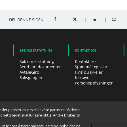
DEL DENNE SIDEN
DEL PÅ FACEBOOK (ÅPNER ET NYTT VI
DEL PÅ TWITTER (ÅPNER ET 
DEL PÅ LINKEDIN 
DEL VIA
SØK OM ERSTATNING
KONTAKT OSS
Søk om erstatning
Kontakt oss
Send inn dokumenter
Spørsmål og svar
AvtaleGiro
Hvis du ikke er
Saksgangen
fornøyd
Personopplysninger
er plassert av oss eller våre partnere på dette
nettstedet skal fungere riktig. Andre brukes til
lig for oss å personalisere, og tilby innholdet og