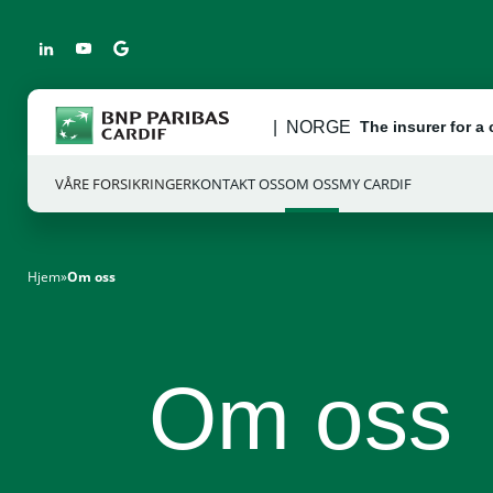
NORGE
The insurer for a
VÅRE FORSIKRINGER
KONTAKT OSS
OM OSS
MY CARDIF
Hjem
»
Om oss
Om oss