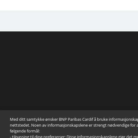
Med ditt samtykke ønsker BNP Paribas Cardif å bruke informasjonskapsl
nettstedet. Noen av informasjonskapslene er strengt nødvendige for at 
følgende formål:
- tilpassing til dine preferanser: Disse informasjonskapslene gjør det mu