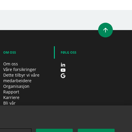
NDU)
NYTT VINDU)
(ÅPNER ET NYTT VINDU)
 E-POST
OM OSS
FØLG OSS
Om oss
Våre forsikringer
Dette tilbyr vi våre
medarbeidere
Organisasjon
Rapport
Karriere
Bli vår
samarbeidspartner